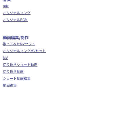
mix
オリジナルソング
オリジナルBGM
​動画編集/制作
歌ってみたMVセット
オリジナルソングMVセット
MV
切り抜きショート動画
切り抜き動画
ショート動画編集
動画編集
OP/ED動画
​その他
Webサイト制作
シナリオ制作
Youtube広告代行