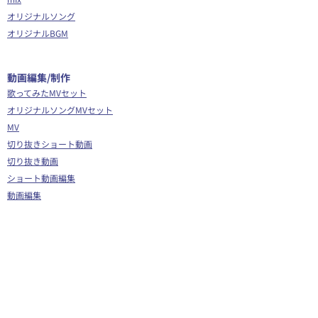
オリジナルソング
オリジナルBGM
​動画編集/制作
歌ってみたMVセット
オリジナルソングMVセット
MV
切り抜きショート動画
切り抜き動画
ショート動画編集
動画編集
OP/ED動画
​その他
Webサイト制作
シナリオ制作
Youtube広告代行
企画運営サポート