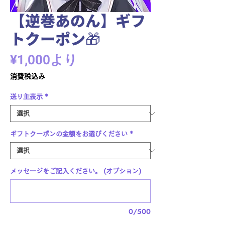
【逆巻あのん】ギフ
トクーポン🎁
セ
¥1,000
より
ー
消費税込み
ル
送り主表示
*
価
格
ギフトクーポンの金額をお選びください
*
メッセージをご記入ください。 (オプション)
0/500