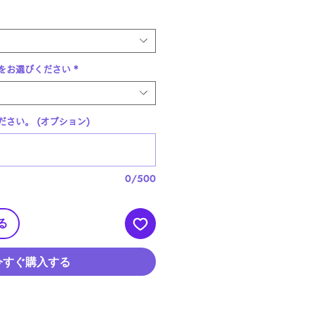
ル
価
格
をお選びください
*
さい。 (オプション)
0/500
る
今すぐ購入する