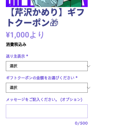
【芹沢かめり】ギフ
トクーポン🎁
セ
¥1,000
より
ー
消費税込み
ル
送り主表示
*
価
格
ギフトクーポンの金額をお選びください
*
メッセージをご記入ください。 (オプション)
0/500