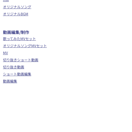
オリジナルソング
オリジナルBGM
​動画編集/制作
歌ってみたMVセット
オリジナルソングMVセット
MV
切り抜きショート動画
切り抜き動画
ショート動画編集
動画編集
OP/ED動画
​その他
Webサイト制作
シナリオ制作
Youtube広告代行
企画運営サポート