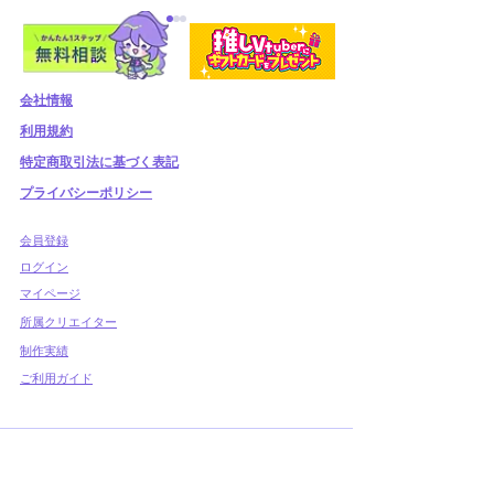
夏季休業のお知らせ 8/10
㈰ ~ 8/17㈰
会社情報
いつもVグラをご利用いただ
利用規約
き、ありがとうございます。
誠に恐縮ながら、弊社では下
​特定商取引法に基づく表記
記の期間を下記休業とさせて
プライバシーポリシー
Vグラ×JOYミ
いただきます。 ------ 2025年
スクール提携の
8月10日㈰ ～ 2025年8
​会員登録
月17日㈰ ------ 夏季休業期間
​ログイン
中のご連絡につきましては、
マイページ
夏季休業明けの回答とさ...
所属クリエイター
制作実績
ご利用ガイド