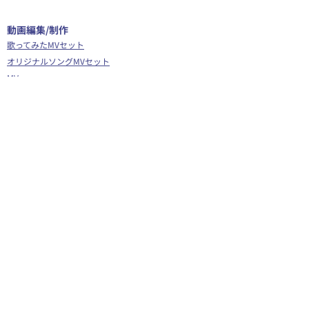
​動画編集/制作
歌ってみたMVセット
オリジナルソングMVセット
MV
切り抜きショート動画
切り抜き動画
ショート動画編集
動画編集
OP/ED動画
​その他
Webサイト制作
シナリオ制作
Youtube広告代行
企画運営サポート
Vグラギフトカード
イラスト/Live2D