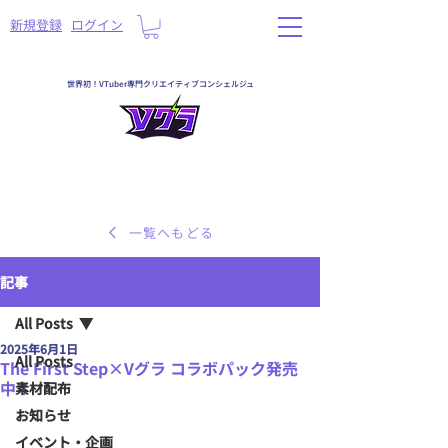
​新規登録
ログイン
世界初！VTuber専門クリエイティブコンシェルジュ
一覧へもどる
記事
All Posts
2025年6月1日
All Posts
The First Step×Vグラ コラボパック発売
中！
素材配布
お知らせ
イベント・企画