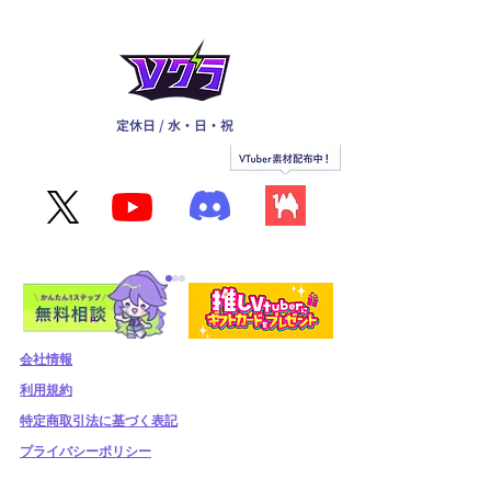
定休日 / 水・日・祝
会社情報
利用規約
​特定商取引法に基づく表記
🎬動画クリエイ
プライバシーポリシー
越谷市発ご当地
VTuber「浅葱ルマ」オー