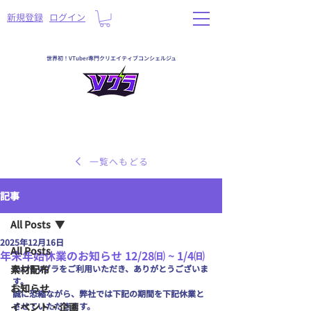
​新規登録
ログイン
世界初！VTuber専門クリエイティブコンシェルジュ
一覧へもどる
記事
All Posts
2025年12月16日
All Posts
年末年始休業のお知らせ 12/28㈰ ~ 1/4㈰
素材配布
いつもVグラをご利用いただき、ありがとうございま
す。
お知らせ
誠に恐縮ながら、弊社では下記の期間を下記休業と
イベント・企画
させていただきます。