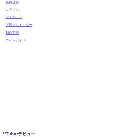
​会員登録
ディションを開始しまし
​ログイン
た
マイページ
所属クリエイター
制作実績
ご利用ガイド
VTuberデビュー