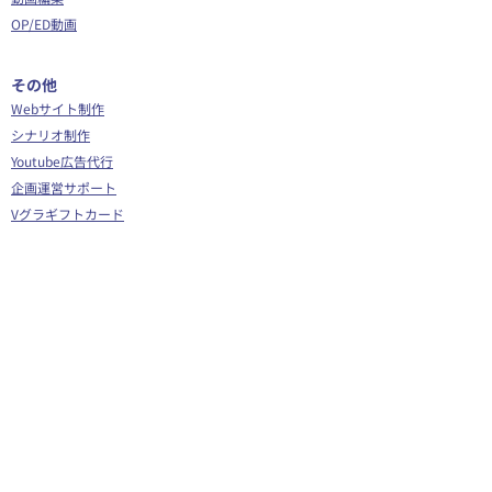
OP/ED動画
​その他
Webサイト制作
シナリオ制作
Youtube広告代行
企画運営サポート
Vグラギフトカード
イラスト/Live2D
全身イラスト
SDイラスト
Live2Dモデリング
背景つきイラスト
三面図
スタンプイラスト
背景イラスト
​デザイン